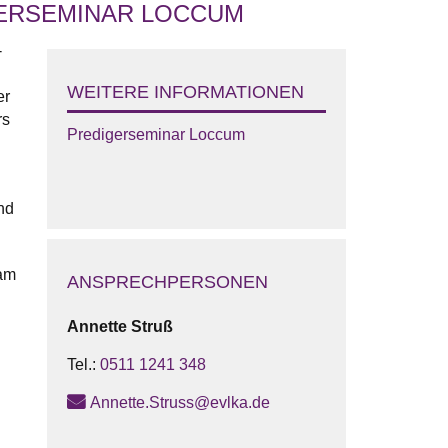
GERSEMINAR LOCCUM
-
WEITERE INFORMATIONEN
er
rs
Predigerseminar Loccum
nd
 am
ANSPRECHPERSONEN
Annette
Struß
Tel.:
0511 1241 348
Annette.Struss@evlka.de